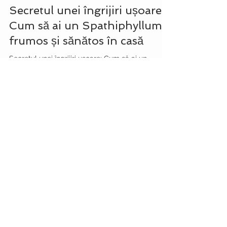
22 mar. 2023
2 min de citit
Secretul unei îngrijiri ușoare:
Cum să ai un Spathiphyllum
frumos și sănătos în casă
Secretul unei îngrijiri ușoare: Cum să ai un
Spathiphyllum frumos și sănătos în casă
FLORARIA BOUTIQUE CU FLORI
Livrare flori Ploiesti
Livrare flori Baicoi
Livrare flori Campina
Livrare flori Breaza
Livrare flori Paulesti