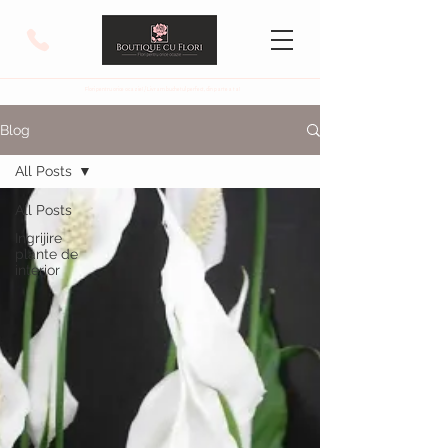
Flori pentru orice ocazie! / Livram buchetul perfect, din partea ta!
Blog
All Posts
All Posts
Ingrijire
plante de
interior